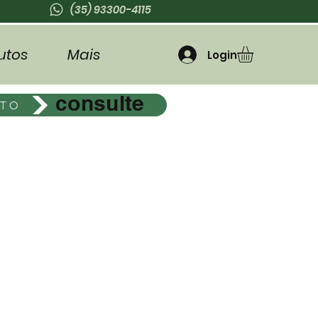
(35) 93300-4115
utos
Mais
Login
consulte
ETO