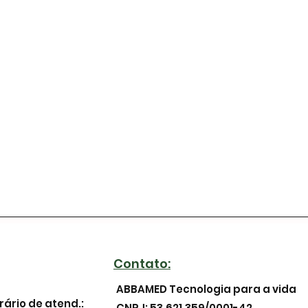
Contato:
ABBAMED Tecnologia para a vida
rário de atend.:
CNPJ: 53.621.359/0001-42