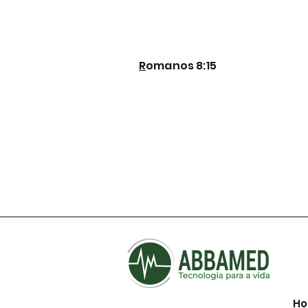
R
omanos 8:15
Ho